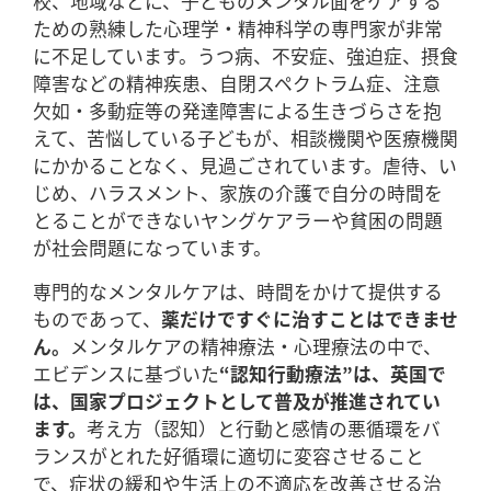
校、地域などに、子どものメンタル面をケアする
ための熟練した心理学・精神科学の専門家が非常
に不足しています。うつ病、不安症、強迫症、摂食
障害などの精神疾患、自閉スペクトラム症、注意
欠如・多動症等の発達障害による生きづらさを抱
えて、苦悩している子どもが、相談機関や医療機関
にかかることなく、見過ごされています。虐待、い
じめ、ハラスメント、家族の介護で自分の時間を
とることができないヤングケアラーや貧困の問題
が社会問題になっています。
専門的なメンタルケアは、時間をかけて提供する
ものであって、
薬だけですぐに治すことはできませ
ん。
メンタルケアの精神療法・心理療法の中で、
エビデンスに基づいた
“認知行動療法”は、英国で
は、国家プロジェクトとして普及が推進されてい
ます。
考え方（認知）と行動と感情の悪循環をバ
ランスがとれた好循環に適切に変容させること
で、症状の緩和や生活上の不適応を改善させる治