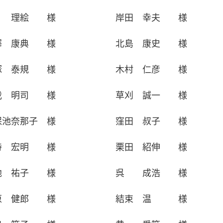
 理絵
様
岸田 幸夫
様
澤 康典
様
北島 康史
様
塚 泰規
様
木村 仁彦
様
我 明司
様
草刈 誠一
様
保池奈那子
様
窪田 叔子
様
持 宏明
様
栗田 紹伸
様
地 祐子
様
呉 成浩
様
原 健郎
様
結束 温
様