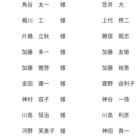
角谷 太一
様
笠井 大
梶川 工
様
上代 修二
片橋 立秋
様
勝俣 剛志
加藤 多一
様
加藤 友衛
加藤 雅啓
様
加藤 裕恵
金田 庸一
様
鹿野 由利子
神村 容子
様
神谷 一徳
川島 恒治
様
川島 利彦
河野 芙美子
様
神田 眞一