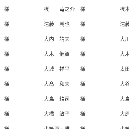
様
榎 竜之介
様
榎
様
遠藤 嵩也
様
遠
様
大内 靖夫
様
大
様
大木 健資
様
大
様
大城 祥平
様
太
様
大髙 和夫
様
大
様
大鳥 精司
様
大
様
大橋 敏子
様
大
様
小笠原定雅
様
小