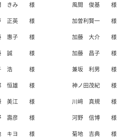
間 きみ
様
風間 俊基
様
戸 正英
様
加曽利賢一
様
藤 惠子
様
加藤 大介
様
藤 誠
様
加藤 昌子
様
子 浩
様
兼坂 利男
様
部 恒雄
様
神ノ田茂紀
様
鎌 美江
様
川﨑 真規
様
野 壽彦
様
河野 信博
様
地 キヨ
様
菊地 吉典
様