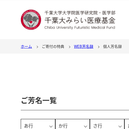
ホーム
ご寄付の特典
WEB芳名録
個人芳名録
ご芳名一覧
あ行
か行
さ行