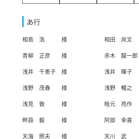
あ行
相島 浩
様
相田 尚文
青柳 正彦
様
赤木 龍一郎
浅井 千恵子
様
浅井 暉子
浅野 茂春
様
浅野 暢之
浅見 敦
様
畦元 亮作
畔蒜 毅
様
阿部 幸喜
天海 照夫
様
天川 武