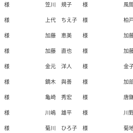
様
笠川 規子
様
風
様
上代 ちえ子
様
柏
様
加藤 恵美
様
加
様
加藤 直也
様
加
様
金元 洋人
様
金
様
鏑木 與善
様
加
様
亀崎 秀宏
様
唐
様
川嶋 雄平
様
川
様
菊川 ひろ子
様
菊