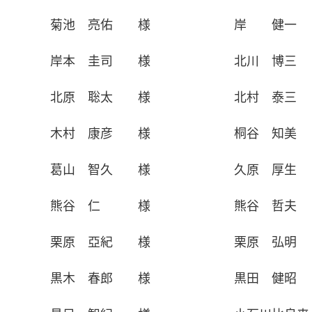
菊池 亮佑
様
岸 健一
岸本 圭司
様
北川 博三
北原 聡太
様
北村 泰三
木村 康彦
様
桐谷 知美
葛山 智久
様
久原 厚生
熊谷 仁
様
熊谷 哲夫
栗原 亞紀
様
栗原 弘明
黒木 春郎
様
黒田 健昭