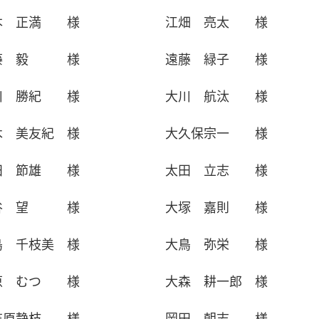
本 正満
様
江畑 亮太
様
藤 毅
様
遠藤 緑子
様
川 勝紀
様
大川 航汰
様
木 美友紀
様
大久保宗一
様
田 節雄
様
太田 立志
様
谷 望
様
大塚 嘉則
様
鳥 千枝美
様
大鳥 弥栄
様
原 むつ
様
大森 耕一郎
様
笠原静枝
様
岡田 朝志
様