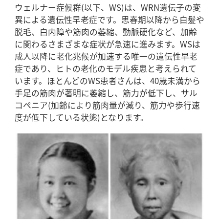
ウェルナー症候群(以下、WS)は、WRN遺伝子の変
異による遺伝性早老症です。思春期以降から白髪や
脱毛、白内障や筋肉の萎縮、動脈硬化など、加齢
に関わるさまざまな症状が急速に進みます。WSは
成人以降に老化兆候が加速する唯一の遺伝性早老
症であり、ヒトの老化のモデル疾患と考えられて
います。ほとんどのWS患者さんは、40歳未満から
手足の筋肉が著明に萎縮し、筋力が低下し、サル
コペニア(加齢により筋肉量が減り、筋力や歩行速
度が低下している状態)となります。