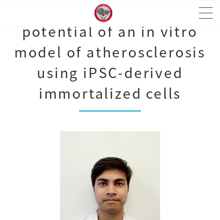
Exploring the therapeutic
potential of an in vitro
model of atherosclerosis
using iPSC-derived
immortalized cells