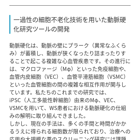
一過性の細胞不老化技術を用いた動脈硬
化研究ツールの開発
動脈硬化は、動脈の壁にプラーク（異常なふくら
み）が蓄積し、動脈が狭くなったり詰まったりす
ることで起こる複雑な心血管疾患です。その進行に
は、マクロファージ（Mφ）といった免疫細胞や、
血管内皮細胞（VEC）、血管平滑筋細胞（VSMC）
といった血管細胞の間の複雑な相互作用が関与し
ています。私たちのこれまでの研究では、
iPSC（人工多能性幹細胞）由来のMφ、VEC、
VSMCを用いて、WS患者における動脈硬化の仕組
みの解明に取り組んできました。
しかし、現在の手法は、多くの手間と時間がかか
るうえに得られる細胞数が限られており、治療への
応用や大規模な薬のスクリーニング研究には課題