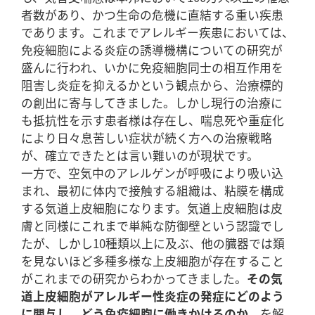
者数があり、かつ生命の危機に直結する重い疾患
であります。これまでアレルギー疾患においては、
免疫細胞による炎症の誘導機構についての研究が
盛んに行われ、いかに免疫細胞同士の相互作用を
阻害し炎症を抑えるかという観点から、治療標的
の創出に寄与してきました。しかし現行の治療に
も抵抗性を示す患者様は存在し、喘息死や重症化
により日々息苦しい症状が続く方への治療戦略
が、確立できたとは言い難いのが現状です。
一方で、空気中のアレルゲンが呼吸により吸い込
まれ、最初に体内で接触する組織は、粘膜を構成
する気道上皮細胞になります。気道上皮細胞は皮
膚と同様にこれまで単純な防御壁という認識でし
たが、しかし10種類以上に及ぶ、他の臓器では類
を見ないほど多種多様な上皮細胞が存在すること
がこれまでの研究からわかってきました。
その気
道上皮細胞がアレルギー性炎症の発症にどのよう
に関与し、どう免疫細胞に働きかけるのか
、を解