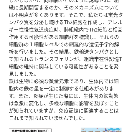
しかしながら、同細胞がどのように誘導され、組
織に長期間留まるのか、そのメカニズムについて
は不明点が多くあります。そこで、私たちは蛍光タ
ンパク質を分泌し続けるTh2細胞を作成し、アレル
ギー性慢性気道炎症時、肺組織内でTh2細胞と相互
作用する可能性がある細胞群を標識し、それらの
細胞群の１細胞レベルでの網羅的な遺伝子学的解
析を行いました。その結果、鉄輸送タンパクとし
て知られるトランスフェリンが、組織常在性記憶T
細胞の維持に関与している可能性があることを発
見しました。
鉄は生物に必須な微量元素であり、生体内では細
胞内の鉄の量を一定に制御する仕組みがありま
す。また、炎症が生じた際には、生体内の鉄動態
は急激に変化し、多様な細胞に影響を及ぼすこと
が知られていますが、免疫記憶に関連することは
これまで知られていませんでした。